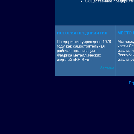
Общественное предприя
ИСТОРИЯ ПРЕДПРИЯТИЯ
МЕСТО 
Мы нахо
Предприятие учреждено 1978
части Се
году как самостоятельная
Башта, н
рабочая организация –
Республ
Фабрика металлических
Башта ра
изделий «ВЕ-ВЕ»...
далъше
Dej