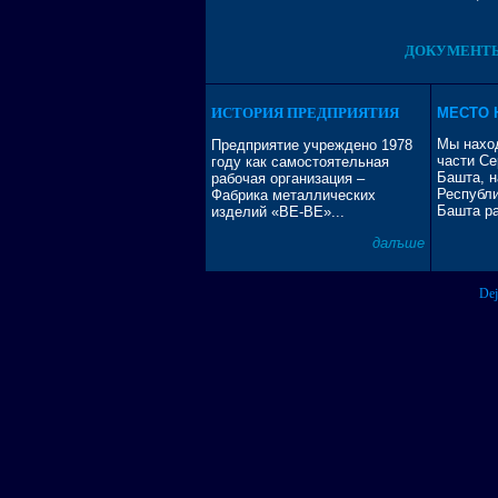
ДОКУМЕНТЫ
ИСТОРИЯ ПРЕДПРИЯТИЯ
МЕСТО 
Мы нахо
Предприятие учреждено 1978
части Се
году как самостоятельная
Башта, н
рабочая организация –
Республ
Фабрика металлических
Башта ра
изделий «ВЕ-ВЕ»...
далъше
Dej